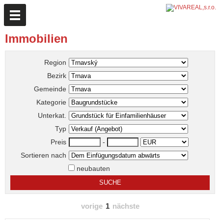
Immobilien
Region
Bezirk
Gemeinde
Kategorie
Unterkat.
Typ
Preis
-
Sortieren nach
neubauten
vorige
1
nächste