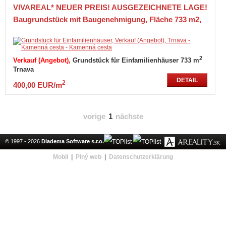
VIVAREAL* NEUER PREIS! AUSGEZEICHNETE LAGE!
Baugrundstück mit Baugenehmigung, Fläche 733 m2,
Kamenná cesta, Trnava
2
Verkauf (Angebot)
Grundstück für Einfamilienhäuser 733 m
Trnava
DETAIL
2
400,00 EUR/m
vorige
1
nächste
© 1997 - 2026
Diadema Software s.r.o.
Mobil
|
Plný web
|
Datenschutzerklärung