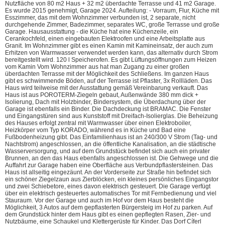
Nutzfläche von 80 m2 Haus + 32 m2 überdachte Terrasse und 41 m2 Garage.
Es wurde 2015 genehmigt, Garage 2024. Aufteilung: - Vorraum, Flur, Küche mit
Esszimmer, das mit dem Wohnzimmer verbunden ist, 2 separate, nicht
durchgehende Zimmer, Badezimmer, separates WC, große Terrasse und große
Garage. Hausausstattung - die Küche hat eine Küchenzeile, ein
Cerankochfeld, einen eingebauten Elektroofen und eine Arbeitsplatte aus
Granit. Im Wohnzimmer gibt es einen Kamin mit Kamineinsatz, der auch zum
Erhitzen von Warmwasser verwendet werden kann, das alternativ durch Strom
bereitgestellt wird. 120 l Speicherofen. Es gibt Lüftungsöffnungen zum Heizen
vom Kamin Vom Wohnzimmer aus hat man Zugang zu einer großen
überdachten Terrasse mit der Möglichkeit des Schließens. Im ganzen Haus
gibt es schwimmende Böden, auf der Terrasse ist Pflaster, 3x Rollläden. Das
Haus wird teilweise mit der Ausstattung gemäß Vereinbarung verkauft. Das
Haus ist aus POROTERM-Ziegeln gebaut, Außenwände 380 mm dick +
Isolierung, Dach mit Holzbinder, Bindersystem, die Überdachung über der
Garage ist ebenfalls ein Binder. Die Dachdeckung ist BRAMAC. Die Fenster
und Eingangstüren sind aus Kunststoff mit Dreifach-Isolierglas. Die Beheizung
des Hauses erfolgt zentral mit Warmwasser über einen Elektroboiler,
Heizkörper vom Typ KORADO, während es in Küche und Bad eine
Fußbodenheizung gibt. Das Einfamilienhaus ist an 240/300 V Strom (Tag- und
Nachtstrom) angeschlossen, an die öffentliche Kanalisation, an die städtische
Wasserversorgung, und auf dem Grundstück befindet sich auch ein privater
Brunnen, an den das Haus ebenfalls angeschlossen ist. Die Gehwege und die
Auffahrt zur Garage haben eine Oberfläche aus Verbundpflastersteinen. Das
Haus ist allseitig eingezäunt. An der Vorderseite zur Straße hin befindet sich
ein schöner Ziegelzaun aus Zierblöcken, ein kleines persönliches Eingangstor
und zwei Schiebetore, eines davon elektrisch gesteuert. Die Garage verfügt
über ein elektrisch gesteuertes automatisches Tor mit Fernbedienung und viel
Stauraum. Vor der Garage und auch im Hof vor dem Haus besteht die
Möglichkeit, 3 Autos auf dem gepflasterten Bürgersteig im Hof zu parken. Auf
dem Grundstück hinter dem Haus gibt es einen gepflegten Rasen, Zier- und
Nutzbäume, eine Schaukel und Klettergerüste für Kinder. Das Dorf Cíferl