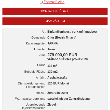
Zobraziť viac
KONTAKTNÉ ÚDAJE
MÁM ZÁUJEM
Art
Einfamilienhaus / verkauf (angebot)
Gemeinde
Cífer (Bezirk Trnava)
Katastergebiet
JARNA
Lokalität
Jarna
279 000,00 EUR
Preis
vrátane služieb a provízie RK
Größe
2
112 m
Bebaute Fläche
130 m2
Anfahrt
Asphaltstraße
Dienstleistungs- und
120 EUR/Monat
Energiekosten
Heizart
Zentralheizung
Warmwasserbereitung
parallel mit der Zentralheizung
Überwiegende
Ziegel-
Objektkonstruktion