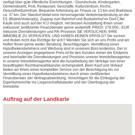
verfügt über gute öffentliche Einrichtungen - Grundschule, Kindergarten,
Gemeindeamt, Post, Restaurant, Geschäfte, Kulturzentrum, Kirche,
Gesundheitszentrum. Bequeme Anbindung an Trnava ca. 13 km und Bratislava
ca. 37 km. Der Standort bietet eine hervorragende Verkehrsanbindung an die
D1 (Blatné/Voderady), Zugang zum Bahnhof und Busbahnhof im Dorf Cífer.
Käufe sind auch auf der H.Ú möglich. mit dessen Ausstattung Ihnen unser
exklusiver zertifizierter Finanzberater gerne weiterhilft. PREIS: 279.000,- EUR
inklusive Dienstleistungen und RK-Provision SIE VERSUCHEN, IHRE
IMMOBILIE ZU VERKAUFEN, UND HABEN KEINEN ERFOLG? Sie suchen
und finden nicht das Richtige für sich? Wenden Sie sich an uns Profis und wir
helfen Ihnen gerne weiter. Beratung, Besichtigungen, Vermittlung eines
Hypothekendarlehens und Werbung sind in unserem Büro kostenlos. Der in
unseren Anzeigen angegebene Preis ist für den Kunden immer der Endpreis
und beinhaltet die Dienstleistungen und Provision unserer Immobilienagentur.
In unserer Immobilienagentur wird die Ausarbeitung der Verträge von einer
beauftragten Rechtsanwaltskanzlei sichergestellt. Beim Kauf und Verkauf
bieten wir Ihnen einen kompletten Service von der Besichtigung bis zur
Vermittlung eines Hypothekendarlehens durch einen zertifizierten
Finanzberater, der Vertragsabwicklung, Vorschlägen für die Eintragung der
Eigentumsrechte ins Liegenschaftskataster und der Übertragung der
Immobilie.
Auftrag auf der Landkarte