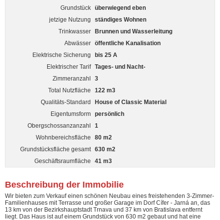
Grundstück
überwiegend eben
jetzige Nutzung
ständiges Wohnen
Trinkwasser
Brunnen und Wasserleitung
Abwässer
öffentliche Kanalisation
Elektrische Sicherung
bis 25 A
Elektrischer Tarif
Tages- und Nacht-
Zimmeranzahl
3
Total Nutzfläche
122 m3
Qualitäts-Standard
House of Classic Material
Eigentumsform
persönlich
Obergschossanzanzahl
1
Wohnbereichsfläche
80 m2
Grundstücksfläche gesamt
630 m2
Geschäftsraumfläche
41 m3
Beschreibung der Immobilie
Wir bieten zum Verkauf einen schönen Neubau eines freistehenden 3-Zimmer-
Familienhauses mit Terrasse und großer Garage im Dorf Cífer - Jarná an, das
13 km von der Bezirkshauptstadt Trnava und 37 km von Bratislava entfernt
liegt. Das Haus ist auf einem Grundstück von 630 m2 gebaut und hat eine