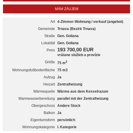
MÁM ZÁUJEM
Art
4-Zimmer-Wohnung / verkauf (angebot)
Gemeinde
Trnava (Bezirk Trnava)
Straße
Gen. Goliana
Lokalität
Gen. Goliana
193 700,00 EUR
Preis
vrátane služieb a provízie
Größe
2
75 m
Wohnungsfußbodenfläche
75 m3
Aufzug
Ja
Heizart
Zentralheizung
Wärmequelle
Wärme aus dem Kesselrazum
Warmwasserbereitung
parallel mit der Zentralheizung
Obergeschoss
Andere Stock
Balkon
Ja
Eigentumsform
persönlich
Wohnungskategorie
I. Kategorie