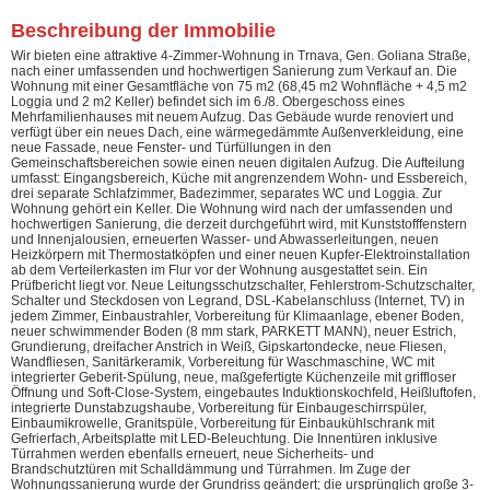
Beschreibung der Immobilie
Wir bieten eine attraktive 4-Zimmer-Wohnung in Trnava, Gen. Goliana Straße,
nach einer umfassenden und hochwertigen Sanierung zum Verkauf an. Die
Wohnung mit einer Gesamtfläche von 75 m2 (68,45 m2 Wohnfläche + 4,5 m2
Loggia und 2 m2 Keller) befindet sich im 6./8. Obergeschoss eines
Mehrfamilienhauses mit neuem Aufzug. Das Gebäude wurde renoviert und
verfügt über ein neues Dach, eine wärmegedämmte Außenverkleidung, eine
neue Fassade, neue Fenster- und Türfüllungen in den
Gemeinschaftsbereichen sowie einen neuen digitalen Aufzug. Die Aufteilung
umfasst: Eingangsbereich, Küche mit angrenzendem Wohn- und Essbereich,
drei separate Schlafzimmer, Badezimmer, separates WC und Loggia. Zur
Wohnung gehört ein Keller. Die Wohnung wird nach der umfassenden und
hochwertigen Sanierung, die derzeit durchgeführt wird, mit Kunststofffenstern
und Innenjalousien, erneuerten Wasser- und Abwasserleitungen, neuen
Heizkörpern mit Thermostatköpfen und einer neuen Kupfer-Elektroinstallation
ab dem Verteilerkasten im Flur vor der Wohnung ausgestattet sein. Ein
Prüfbericht liegt vor. Neue Leitungsschutzschalter, Fehlerstrom-Schutzschalter,
Schalter und Steckdosen von Legrand, DSL-Kabelanschluss (Internet, TV) in
jedem Zimmer, Einbaustrahler, Vorbereitung für Klimaanlage, ebener Boden,
neuer schwimmender Boden (8 mm stark, PARKETT MANN), neuer Estrich,
Grundierung, dreifacher Anstrich in Weiß, Gipskartondecke, neue Fliesen,
Wandfliesen, Sanitärkeramik, Vorbereitung für Waschmaschine, WC mit
integrierter Geberit-Spülung, neue, maßgefertigte Küchenzeile mit griffloser
Öffnung und Soft-Close-System, eingebautes Induktionskochfeld, Heißluftofen,
integrierte Dunstabzugshaube, Vorbereitung für Einbaugeschirrspüler,
Einbaumikrowelle, Granitspüle, Vorbereitung für Einbaukühlschrank mit
Gefrierfach, Arbeitsplatte mit LED-Beleuchtung. Die Innentüren inklusive
Türrahmen werden ebenfalls erneuert, neue Sicherheits- und
Brandschutztüren mit Schalldämmung und Türrahmen. Im Zuge der
Wohnungssanierung wurde der Grundriss geändert; die ursprünglich große 3-