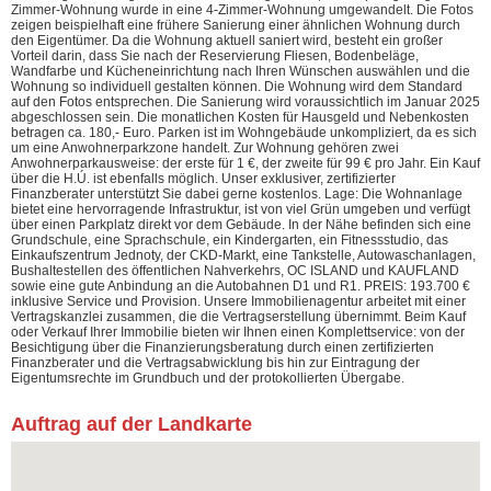
Zimmer-Wohnung wurde in eine 4-Zimmer-Wohnung umgewandelt. Die Fotos
zeigen beispielhaft eine frühere Sanierung einer ähnlichen Wohnung durch
den Eigentümer. Da die Wohnung aktuell saniert wird, besteht ein großer
Vorteil darin, dass Sie nach der Reservierung Fliesen, Bodenbeläge,
Wandfarbe und Kücheneinrichtung nach Ihren Wünschen auswählen und die
Wohnung so individuell gestalten können. Die Wohnung wird dem Standard
auf den Fotos entsprechen. Die Sanierung wird voraussichtlich im Januar 2025
abgeschlossen sein. Die monatlichen Kosten für Hausgeld und Nebenkosten
betragen ca. 180,- Euro. Parken ist im Wohngebäude unkompliziert, da es sich
um eine Anwohnerparkzone handelt. Zur Wohnung gehören zwei
Anwohnerparkausweise: der erste für 1 €, der zweite für 99 € pro Jahr. Ein Kauf
über die H.Ú. ist ebenfalls möglich. Unser exklusiver, zertifizierter
Finanzberater unterstützt Sie dabei gerne kostenlos. Lage: Die Wohnanlage
bietet eine hervorragende Infrastruktur, ist von viel Grün umgeben und verfügt
über einen Parkplatz direkt vor dem Gebäude. In der Nähe befinden sich eine
Grundschule, eine Sprachschule, ein Kindergarten, ein Fitnessstudio, das
Einkaufszentrum Jednoty, der CKD-Markt, eine Tankstelle, Autowaschanlagen,
Bushaltestellen des öffentlichen Nahverkehrs, OC ISLAND und KAUFLAND
sowie eine gute Anbindung an die Autobahnen D1 und R1. PREIS: 193.700 €
inklusive Service und Provision. Unsere Immobilienagentur arbeitet mit einer
Vertragskanzlei zusammen, die die Vertragserstellung übernimmt. Beim Kauf
oder Verkauf Ihrer Immobilie bieten wir Ihnen einen Komplettservice: von der
Besichtigung über die Finanzierungsberatung durch einen zertifizierten
Finanzberater und die Vertragsabwicklung bis hin zur Eintragung der
Eigentumsrechte im Grundbuch und der protokollierten Übergabe.
Auftrag auf der Landkarte