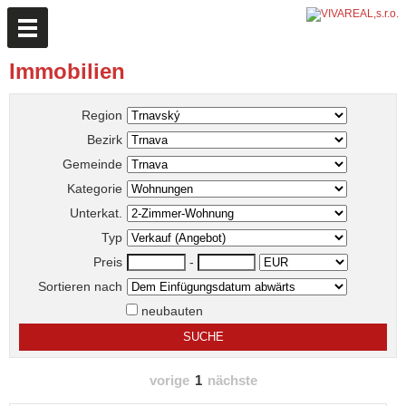
Immobilien
Region
Bezirk
Gemeinde
Kategorie
Unterkat.
Typ
Preis
-
Sortieren nach
neubauten
vorige
1
nächste